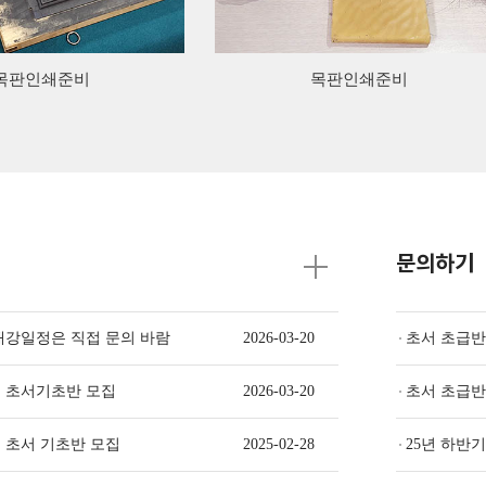
목판인쇄준비
목판인쇄준비
문의하기
개강일정은 직접 문의 바람
2026-03-20
초서 초급반
기 초서기초반 모집
2026-03-20
초서 초급반
기 초서 기초반 모집
2025-02-28
25년 하반