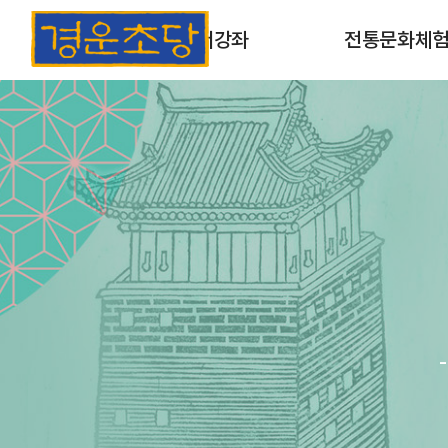
초서강좌
전통문화체
초서강좌 소개
목판 및 목활자 인
과정안내
옛날책 만들기
개인맞춤형체험