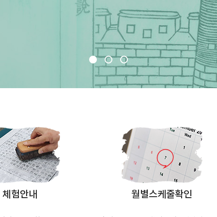
목판인쇄체험
일상의 쉼표,
- 나무판화에 새겨진 글과 그림을 종이로 책으로 -
- 당신의 삶에 새로운 기운을 불어넣어보세요 -
체험안내
월별스케줄확인