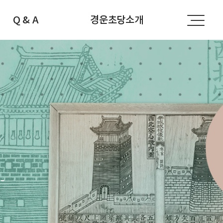
Q & A
경운초당소개
공지사항
경운초당소개
자주하는 질문
선생님소개
문의하기
찾아오시는 길