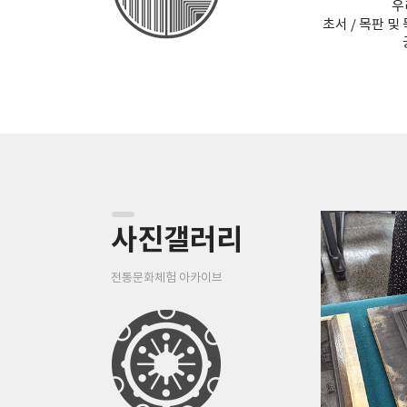
우
초서 / 목판 
사진갤러리
전통문화체험 아카이브