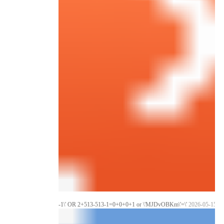
-1\' OR 2+513-513-1=0+0+0+1 or \'MJDvOBKm\'=\'
2026-05-15 12