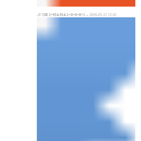
-1\' OR 2+914-914-1=0+0+0+1 --
2026-05-15 12:45