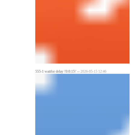
555-1 waitfor delay \'0:0:15\' --
2026-05-15 12:46